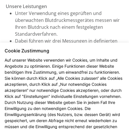
Unsere Leistungen
Unter Verwendung eines geprüften und
überwachten Blutdruckmessgerätes messen wir
Ihren Blutdruck nach einem festgelegten
Standardverfahren.
Dabei führen wir drei Messungen in definierten
Abständen durch, woraus sich ein systolischer
Cookie Zustimmung
und diastolischer Mittelwert errechnen lässt (inkl.
Auf unserer Website verwenden wir Cookies, um Inhalte und
Puls). Daraus können wir eine verlässliche
Angebote zu optimieren. Einige Funktionen dieser Website
Aussage treffen und beraten Sie zu Ihrem
benötigen Ihre Zustimmung, um einwandfrei zu funktionieren.
individuellen Bluthochdruck-Risiko.
Sie können durch Klick auf „Alle Cookies zulassen“ alle Cookies
akzeptieren, durch Klick auf „Nur notwendige Cookies
Je nach Ergebnis sprechen wir weitere Empfehlungen
akzeptieren“ nur notwendige Cookies akzeptieren, oder durch
aus, die wir nach Ihrer Zustimmung mit Ihrem
Klick auf "Einstellungen" individuelle Einstellungen vornehmen.
Arzt/Ihrer Ärztin abstimmen.
Durch Nutzung dieser Website geben Sie in jedem Fall Ihre
Einwilligung zu den notwendigen Cookies. Die
Alles kostenfrei für Sie
Einwilligungserklärung (des Nutzers, bzw. dessen Gerät) wird
gespeichert, um deren Abfrage nicht erneut wiederholen zu
Die Kosten der standardisierten Risikoerfassung bei
müssen und die Einwilligung entsprechend der gesetzlichen
Bluthochdruck werden von Ihrer gesetzlichen oder