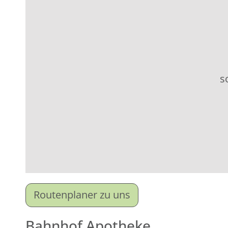
s
Routenplaner zu uns
Bahnhof Apotheke