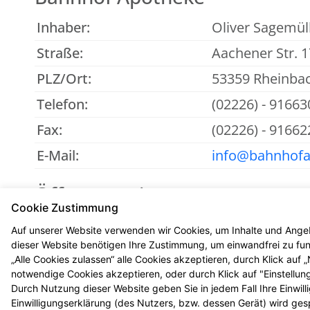
Inhaber:
Oliver Sagemüll
Straße:
Aachener Str. 1
PLZ/Ort:
53359 Rheinba
Telefon:
(02226) - 91663
Fax:
(02226) - 91662
E-Mail:
info@bahnhofa
Öffnungszeiten
Cookie Zustimmung
Mo - Fr
: 08:00-13:00 und 14:30-18:30
Auf unserer Website verwenden wir Cookies, um Inhalte und Angeb
Sa
: 09:00-13:00
dieser Website benötigen Ihre Zustimmung, um einwandfrei zu funk
„Alle Cookies zulassen“ alle Cookies akzeptieren, durch Klick auf
notwendige Cookies akzeptieren, oder durch Klick auf "Einstellun
Durch Nutzung dieser Website geben Sie in jedem Fall Ihre Einwil
Einwilligungserklärung (des Nutzers, bzw. dessen Gerät) wird ges