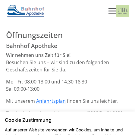
Öffnungszeiten
Bahnhof Apotheke
Wir nehmen uns Zeit für Sie!
Besuchen Sie uns – wir sind zu den folgenden
Geschäftszeiten für Sie da:
Mo - Fr
: 08:00-13:00 und 14:30-18:30
Sa
: 09:00-13:00
Mit unserem
Anfahrtsplan
finden Sie uns leichter.
Telefonisch stehen wir Ihnen unter
(02226) - 916630
Cookie Zustimmung
zur Verfügung.
Auf unserer Website verwenden wir Cookies, um Inhalte und
Unsere Notdienste finden Sie
hier
.