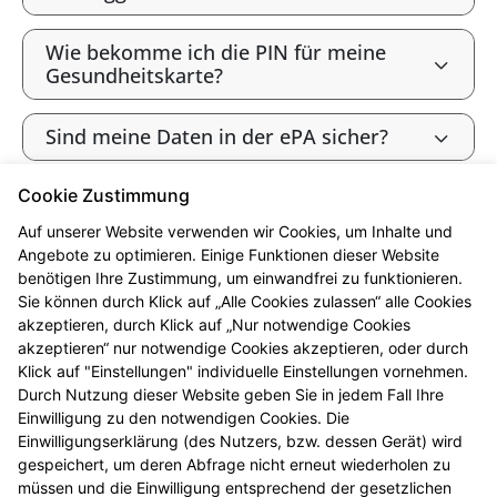
Wie bekomme ich die PIN für meine
Gesundheitskarte?
Sind meine Daten in der ePA sicher?
Cookie Zustimmung
Bin ich als gesetzlich Versicherte:r
verpflichtet, die ePA zu nutzen?
Auf unserer Website verwenden wir Cookies, um Inhalte und
Angebote zu optimieren. Einige Funktionen dieser Website
benötigen Ihre Zustimmung, um einwandfrei zu funktionieren.
Wie widerspreche ich der ePA („Opt-
Sie können durch Klick auf „Alle Cookies zulassen“ alle Cookies
out“)?
akzeptieren, durch Klick auf „Nur notwendige Cookies
akzeptieren“ nur notwendige Cookies akzeptieren, oder durch
Werden meine Gesundheitsdaten zu
Klick auf "Einstellungen" individuelle Einstellungen vornehmen.
Forschungszwecken genutzt?
Durch Nutzung dieser Website geben Sie in jedem Fall Ihre
Einwilligung zu den notwendigen Cookies. Die
Einwilligungserklärung (des Nutzers, bzw. dessen Gerät) wird
Kann ich die ePA nutzen, ohne meine
gespeichert, um deren Abfrage nicht erneut wiederholen zu
Daten zu Forschungszwecken
müssen und die Einwilligung entsprechend der gesetzlichen