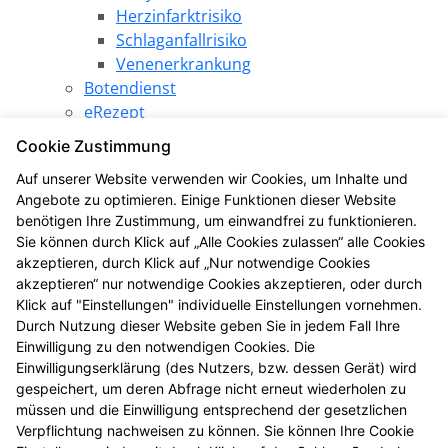
Herzinfarktrisiko
Schlaganfallrisiko
Venenerkrankung
Botendienst
eRezept
Elektronische Patientenakte
Cookie Zustimmung
Pharmazeutische Dienstleistungen
Auf unserer Website verwenden wir Cookies, um Inhalte und
Angebote
Angebote zu optimieren. Einige Funktionen dieser Website
Produkt des Monats
benötigen Ihre Zustimmung, um einwandfrei zu funktionieren.
LINDA Gewinnspiel
Sie können durch Klick auf „Alle Cookies zulassen“ alle Cookies
LINDA Aktion
akzeptieren, durch Klick auf „Nur notwendige Cookies
Die LINDA Eigenmarke
akzeptieren“ nur notwendige Cookies akzeptieren, oder durch
Gesundheitsthemen
Klick auf "Einstellungen" individuelle Einstellungen vornehmen.
Durch Nutzung dieser Website geben Sie in jedem Fall Ihre
LINDA Coupons
Einwilligung zu den notwendigen Cookies. Die
LINDANI Coupons
Einwilligungserklärung (des Nutzers, bzw. dessen Gerät) wird
LINDA Medien
gespeichert, um deren Abfrage nicht erneut wiederholen zu
Gesundheitstelefon
müssen und die Einwilligung entsprechend der gesetzlichen
Medikamente vorbestellen
Verpflichtung nachweisen zu können. Sie können Ihre Cookie