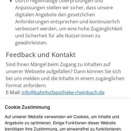
Durch regelmäßige Überprüfungen und
Anpassungen stellen wir sicher, dass unsere
digitalen Angebote den gesetzlichen
Anforderungen entsprechen und kontinuierlich
verbessert werden, um eine hohe Zugänglichkeit
und Sicherheit für alle Nutzer:innen zu
gewährleisten.
Feedback und Kontakt
Sind Ihnen Mängel beim Zugang zu Inhalten auf
unserer Webseite aufgefallen? Dann können Sie sich
bei uns melden und die Inhalte in einem zugänglichen
Format anfordern.
E-Mail:
info@bahnhofapotheke-rheinbach.de
Zuständige Marktüberwachungsbehörde:
Cookie Zustimmung
Marktüberwachungsstelle der Länder für die
Auf unserer Website verwenden wir Cookies, um Inhalte und
Barrierefreiheit von Produkten und Dienstleistungen
Angebote zu optimieren. Einige Funktionen dieser Website
(MLBF) in Magdeburg, Sachsen-Anhalt.
benötigen Ihre Zustimmung, um einwandfrei zu funktionieren.