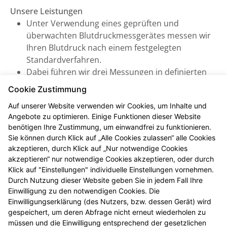
Unsere Leistungen
Unter Verwendung eines geprüften und
überwachten Blutdruckmessgerätes messen wir
Ihren Blutdruck nach einem festgelegten
Standardverfahren.
Dabei führen wir drei Messungen in definierten
Abständen durch, woraus sich ein systolischer
Cookie Zustimmung
und diastolischer Mittelwert errechnen lässt (inkl.
Auf unserer Website verwenden wir Cookies, um Inhalte und
Puls). Daraus können wir eine verlässliche
Angebote zu optimieren. Einige Funktionen dieser Website
Aussage treffen und beraten Sie zu Ihrem
benötigen Ihre Zustimmung, um einwandfrei zu funktionieren.
individuellen Bluthochdruck-Risiko.
Sie können durch Klick auf „Alle Cookies zulassen“ alle Cookies
akzeptieren, durch Klick auf „Nur notwendige Cookies
Je nach Ergebnis sprechen wir weitere Empfehlungen
akzeptieren“ nur notwendige Cookies akzeptieren, oder durch
aus, die wir nach Ihrer Zustimmung mit Ihrem
Klick auf "Einstellungen" individuelle Einstellungen vornehmen.
Arzt/Ihrer Ärztin abstimmen.
Durch Nutzung dieser Website geben Sie in jedem Fall Ihre
Einwilligung zu den notwendigen Cookies. Die
Alles kostenfrei für Sie
Einwilligungserklärung (des Nutzers, bzw. dessen Gerät) wird
gespeichert, um deren Abfrage nicht erneut wiederholen zu
Die Kosten der standardisierten Risikoerfassung bei
müssen und die Einwilligung entsprechend der gesetzlichen
Bluthochdruck werden von Ihrer gesetzlichen oder