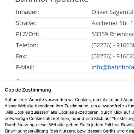
Inhaber:
Oliver Sagemüll
Straße:
Aachener Str. 1
PLZ/Ort:
53359 Rheinba
Telefon:
(02226) - 91663
Fax:
(02226) - 91662
E-Mail:
info@bahnhofa
Öffnungszeiten
Cookie Zustimmung
Mo - Fr
: 08:00-13:00 und 14:30-18:30
Auf unserer Website verwenden wir Cookies, um Inhalte und Angeb
Sa
: 09:00-13:00
dieser Website benötigen Ihre Zustimmung, um einwandfrei zu funk
„Alle Cookies zulassen“ alle Cookies akzeptieren, durch Klick auf
notwendige Cookies akzeptieren, oder durch Klick auf "Einstellun
Durch Nutzung dieser Website geben Sie in jedem Fall Ihre Einwil
Einwilligungserklärung (des Nutzers, bzw. dessen Gerät) wird ges