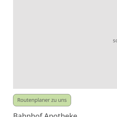
s
Routenplaner zu uns
Bahnhof Apotheke